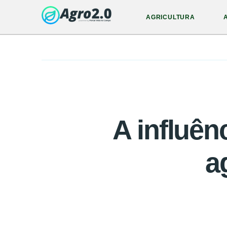
AGRICULTURA
A influên
a