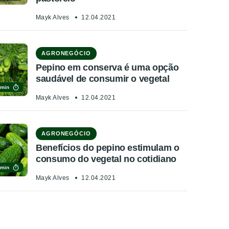
Mayk Alves
12.04.2021
AGRONEGÓCIO
Pepino em conserva é uma opção
saudável de consumir o vegetal
 min
Mayk Alves
12.04.2021
AGRONEGÓCIO
Benefícios do pepino estimulam o
consumo do vegetal no cotidiano
 min
Mayk Alves
12.04.2021