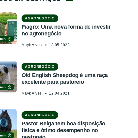
AGRONEGÓCIO
Fiagro: Uma nova forma de investir
no agronegócio
 min
Mayk Alves
18.05.2022
AGRONEGÓCIO
Old English Sheepdog é uma raça
excelente para pastoreio
 min
Mayk Alves
12.04.2021
AGRONEGÓCIO
Pastor Belga tem boa disposição
física e ótimo desempenho no
 min
pastoreio