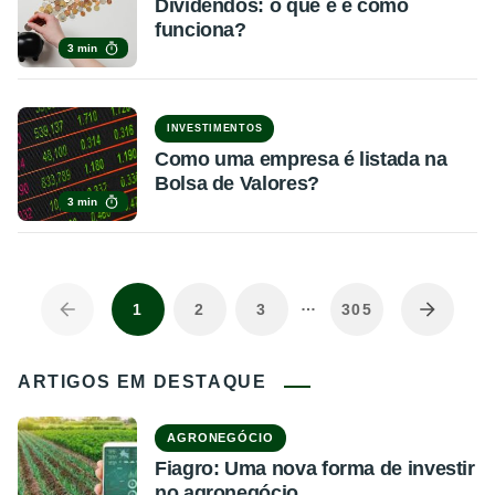
Dividendos: o que é e como
funciona?
3 min
INVESTIMENTOS
Como uma empresa é listada na
Bolsa de Valores?
3 min
…
1
2
3
305
ARTIGOS EM DESTAQUE
AGRONEGÓCIO
Fiagro: Uma nova forma de investir
no agronegócio