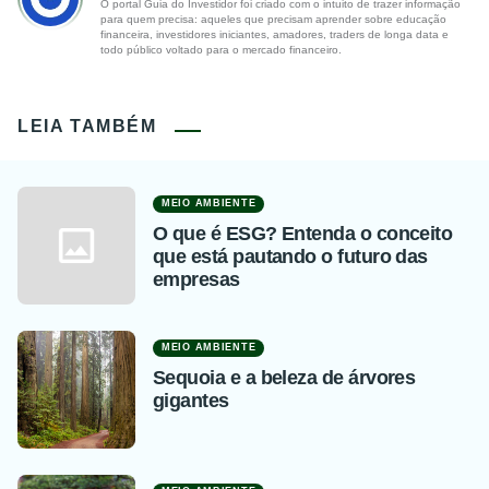
O portal Guia do Investidor foi criado com o intuito de trazer informação
para quem precisa: aqueles que precisam aprender sobre educação
financeira, investidores iniciantes, amadores, traders de longa data e
todo público voltado para o mercado financeiro.
LEIA TAMBÉM
MEIO AMBIENTE
O que é ESG? Entenda o conceito
que está pautando o futuro das
empresas
MEIO AMBIENTE
Sequoia e a beleza de árvores
gigantes