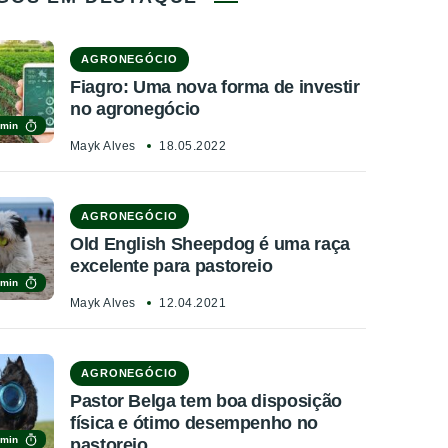
AGRONEGÓCIO
Fiagro: Uma nova forma de investir
no agronegócio
 min
Mayk Alves
18.05.2022
AGRONEGÓCIO
Old English Sheepdog é uma raça
excelente para pastoreio
 min
Mayk Alves
12.04.2021
AGRONEGÓCIO
Pastor Belga tem boa disposição
física e ótimo desempenho no
 min
pastoreio