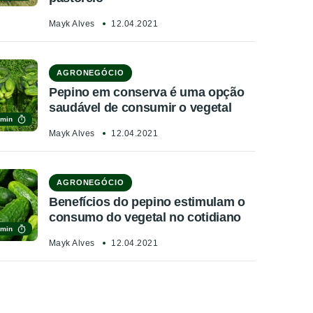
Mayk Alves
12.04.2021
AGRONEGÓCIO
Pepino em conserva é uma opção
saudável de consumir o vegetal
 min
Mayk Alves
12.04.2021
AGRONEGÓCIO
Benefícios do pepino estimulam o
consumo do vegetal no cotidiano
 min
Mayk Alves
12.04.2021