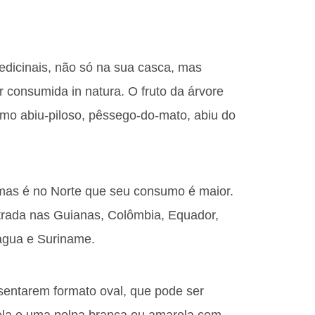
edicinais, não só na sua casca, mas
 consumida in natura. O fruto da árvore
mo abiu-piloso, pêssego-do-mato, abiu do
 mas é no Norte que seu consumo é maior.
ada nas Guianas, Colômbia, Equador,
água e Suriname.
entarem formato oval, que pode ser
ela e uma polpa branca ou amarela com