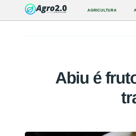
AGRICULTURA
Abiu é frut
t