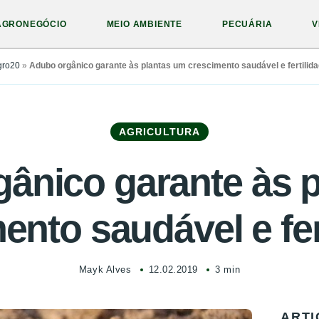
AGRONEGÓCIO
MEIO AMBIENTE
PECUÁRIA
V
gro20
»
Adubo orgânico garante às plantas um crescimento saudável e fertilid
AGRICULTURA
ânico garante às 
ento saudável e fer
Mayk Alves
12.02.2019
3 min
ARTI