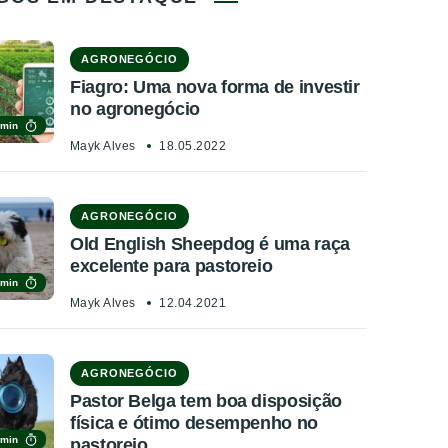
AGRONEGÓCIO
Fiagro: Uma nova forma de investir
no agronegócio
 min
Mayk Alves
18.05.2022
AGRONEGÓCIO
Old English Sheepdog é uma raça
excelente para pastoreio
 min
Mayk Alves
12.04.2021
AGRONEGÓCIO
Pastor Belga tem boa disposição
física e ótimo desempenho no
 min
pastoreio