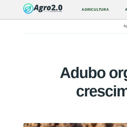
AGRICULTURA
A
Adubo org
crescim