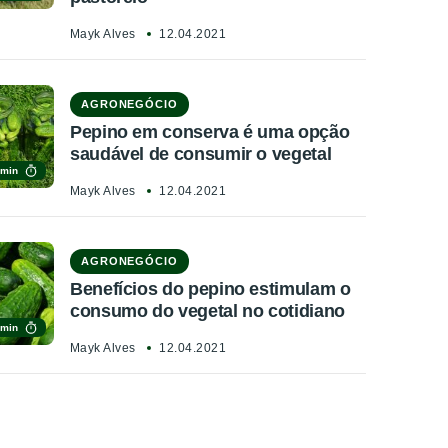
Mayk Alves
12.04.2021
AGRONEGÓCIO
Pepino em conserva é uma opção
saudável de consumir o vegetal
 min
Mayk Alves
12.04.2021
AGRONEGÓCIO
Benefícios do pepino estimulam o
consumo do vegetal no cotidiano
 min
Mayk Alves
12.04.2021