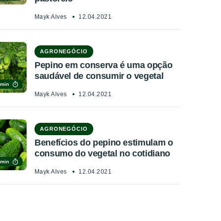
Mayk Alves
12.04.2021
AGRONEGÓCIO
Pepino em conserva é uma opção
saudável de consumir o vegetal
 min
Mayk Alves
12.04.2021
AGRONEGÓCIO
Benefícios do pepino estimulam o
consumo do vegetal no cotidiano
 min
Mayk Alves
12.04.2021