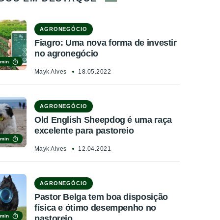
AGRONEGÓCIO
Fiagro: Uma nova forma de investir
no agronegócio
 min
Mayk Alves
18.05.2022
AGRONEGÓCIO
Old English Sheepdog é uma raça
excelente para pastoreio
 min
Mayk Alves
12.04.2021
AGRONEGÓCIO
Pastor Belga tem boa disposição
física e ótimo desempenho no
 min
pastoreio