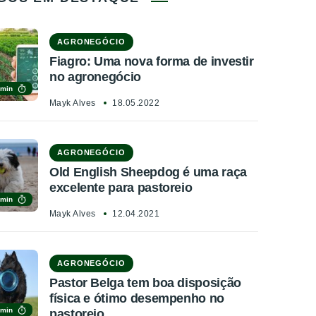
AGRONEGÓCIO
Fiagro: Uma nova forma de investir
no agronegócio
 min
Mayk Alves
18.05.2022
AGRONEGÓCIO
Old English Sheepdog é uma raça
excelente para pastoreio
 min
Mayk Alves
12.04.2021
AGRONEGÓCIO
Pastor Belga tem boa disposição
física e ótimo desempenho no
 min
pastoreio