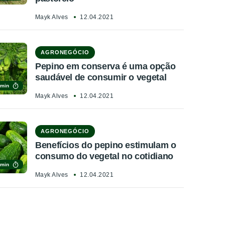
Mayk Alves
12.04.2021
AGRONEGÓCIO
Pepino em conserva é uma opção
saudável de consumir o vegetal
 min
Mayk Alves
12.04.2021
AGRONEGÓCIO
Benefícios do pepino estimulam o
consumo do vegetal no cotidiano
 min
Mayk Alves
12.04.2021