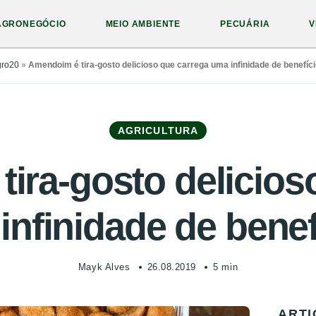
AGRONEGÓCIO
MEIO AMBIENTE
PECUÁRIA
V
gro20
»
Amendoim é tira-gosto delicioso que carrega uma infinidade de benefíc
AGRICULTURA
ira-gosto delicios
infinidade de benef
Mayk Alves
26.08.2019
5 min
ARTI