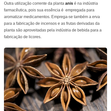
Outra utilização corrente da planta
anis
é na indústria
farmacêutica, pois sua essência é empregada para
aromatizar medicamentos. Emprega-se também a erva
para a fabricação de incensos e as frutas derivadas da
planta são aproveitadas pela indústria de bebida para a
fabricação de licores.