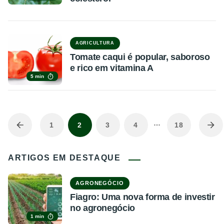
AGRICULTURA
Tomate caqui é popular, saboroso
e rico em vitamina A
5 min
…
1
2
3
4
18
ARTIGOS EM DESTAQUE
AGRONEGÓCIO
Fiagro: Uma nova forma de investir
no agronegócio
1 min