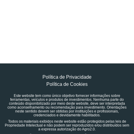
Política de Privacidade
Política de Cookies
Este website tem como único objetivo fornecer informações sobre
ferramentas, veículos e produtos de investimentos. Nenhuma parte do
conteúdo disponibilizado por meio deste website, deve ser interpretada
como aconselhamento ou recomendação para investimento. Orientações
neste sentido devem ser obtidas por instituições e profissionais,
credenciados e devidamente habilitados.
Todos os materiais exibidos neste website estão protegidos pelas leis de
Propriedade Intelectual e não podem ser reproduzidos e/ou distribuídos sem
a expressa autorização do Agro2.0.