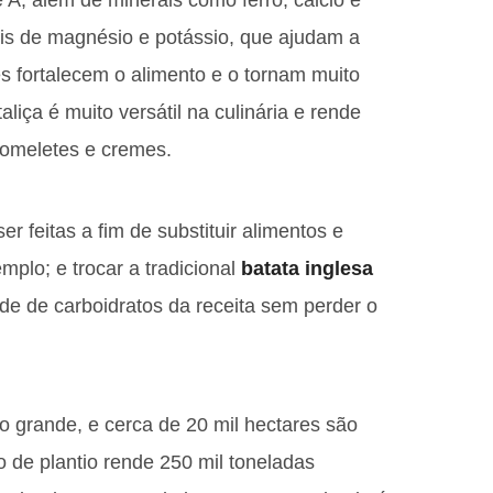
 A, além de minerais como ferro, cálcio e
eis de magnésio e potássio, que ajudam a
es fortalecem o alimento e o tornam muito
liça é muito versátil na culinária e rende
 omeletes e cremes.
r feitas a fim de substituir alimentos e
plo; e trocar a tradicional
batata inglesa
de de carboidratos da receita sem perder o
o grande, e cerca de 20 mil hectares são
o de plantio rende 250 mil toneladas