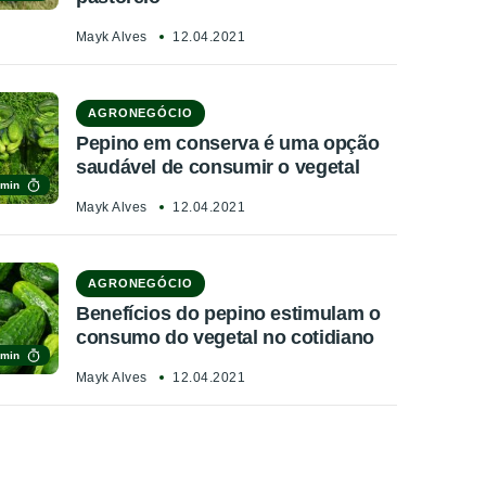
Mayk Alves
12.04.2021
AGRONEGÓCIO
Pepino em conserva é uma opção
saudável de consumir o vegetal
 min
Mayk Alves
12.04.2021
AGRONEGÓCIO
Benefícios do pepino estimulam o
consumo do vegetal no cotidiano
 min
Mayk Alves
12.04.2021