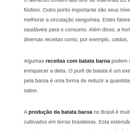
O alimento contém alto teor de vitaminas B1 e
fósforo. Outro ponto importante são seus nív
melhorar a circulação sanguínea. Estes fator
saudáveis para o consumo. Além disso, a horta
diversas receitas como, por exemplo, caldos,
Algumas
receitas com batata baroa
podem se
enriquecer a dieta. O purê de batata é um exem
pela baroa é uma forma de reduzir a quantida
sabor.
A
produção da batata baroa
no Brasil é muit
cultivados em terras brasileiras. Esta extensã