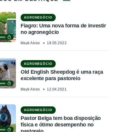
AGRONEGÓCIO
Fiagro: Uma nova forma de investir
no agronegócio
 min
Mayk Alves
18.05.2022
AGRONEGÓCIO
Old English Sheepdog é uma raça
excelente para pastoreio
 min
Mayk Alves
12.04.2021
AGRONEGÓCIO
Pastor Belga tem boa disposição
física e ótimo desempenho no
 min
pastoreio