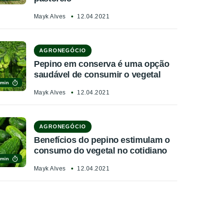
Mayk Alves
12.04.2021
AGRONEGÓCIO
Pepino em conserva é uma opção
saudável de consumir o vegetal
 min
Mayk Alves
12.04.2021
AGRONEGÓCIO
Benefícios do pepino estimulam o
consumo do vegetal no cotidiano
 min
Mayk Alves
12.04.2021