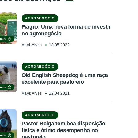
AGRONEGÓCIO
Fiagro: Uma nova forma de investir
no agronegócio
 min
Mayk Alves
18.05.2022
AGRONEGÓCIO
Old English Sheepdog é uma raça
excelente para pastoreio
 min
Mayk Alves
12.04.2021
AGRONEGÓCIO
Pastor Belga tem boa disposição
física e ótimo desempenho no
 min
pastoreio