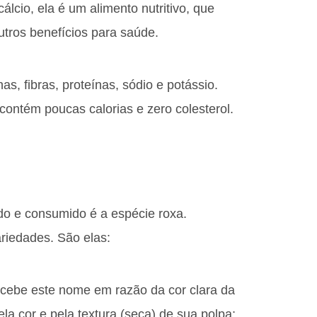
álcio, ela é um alimento nutritivo, que
outros benefícios para saúde.
, fibras, proteínas, sódio e potássio.
contém poucas calorias e zero colesterol.
ido e consumido é a espécie roxa.
ariedades. São elas:
ecebe este nome em razão da cor clara da
la cor e pela textura (seca) de sua polpa;