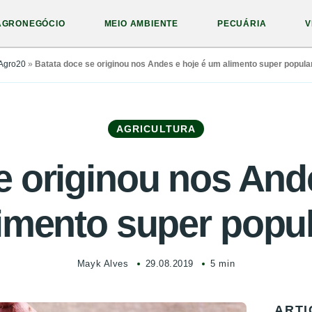
AGRONEGÓCIO
MEIO AMBIENTE
PECUÁRIA
V
Agro20
»
Batata doce se originou nos Andes e hoje é um alimento super popula
AGRICULTURA
e originou nos And
imento super popu
Mayk Alves
29.08.2019
5 min
ARTI