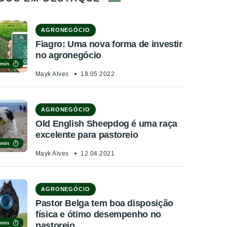
AGRONEGÓCIO
Fiagro: Uma nova forma de investir
no agronegócio
 min
Mayk Alves
18.05.2022
AGRONEGÓCIO
Old English Sheepdog é uma raça
excelente para pastoreio
 min
Mayk Alves
12.04.2021
AGRONEGÓCIO
Pastor Belga tem boa disposição
física e ótimo desempenho no
 min
pastoreio