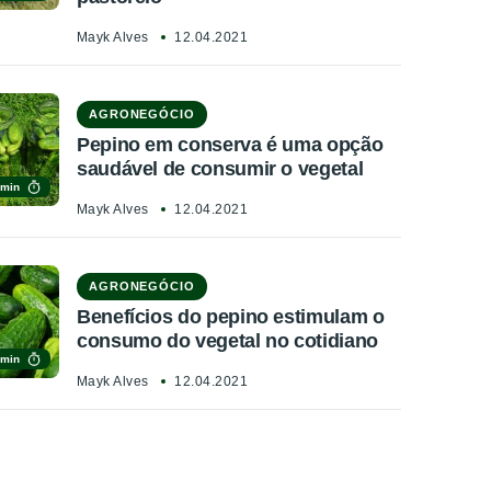
Mayk Alves
12.04.2021
AGRONEGÓCIO
Pepino em conserva é uma opção
saudável de consumir o vegetal
 min
Mayk Alves
12.04.2021
AGRONEGÓCIO
Benefícios do pepino estimulam o
consumo do vegetal no cotidiano
 min
Mayk Alves
12.04.2021