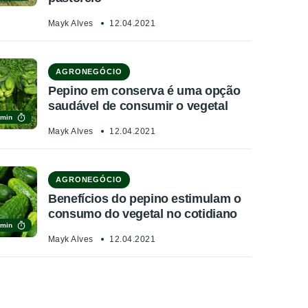
Mayk Alves
12.04.2021
AGRONEGÓCIO
Pepino em conserva é uma opção
saudável de consumir o vegetal
 min
Mayk Alves
12.04.2021
AGRONEGÓCIO
Benefícios do pepino estimulam o
consumo do vegetal no cotidiano
 min
Mayk Alves
12.04.2021