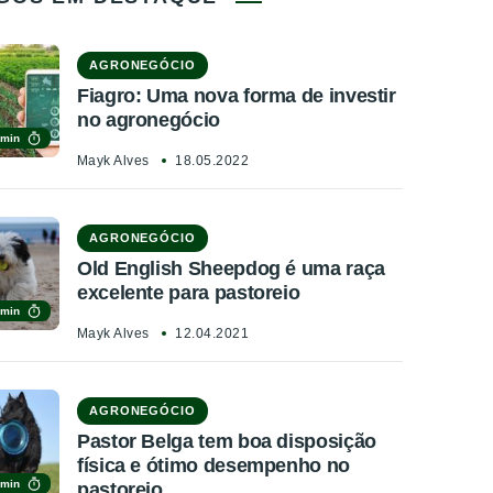
AGRONEGÓCIO
Fiagro: Uma nova forma de investir
no agronegócio
 min
Mayk Alves
18.05.2022
AGRONEGÓCIO
Old English Sheepdog é uma raça
excelente para pastoreio
 min
Mayk Alves
12.04.2021
AGRONEGÓCIO
Pastor Belga tem boa disposição
física e ótimo desempenho no
 min
pastoreio