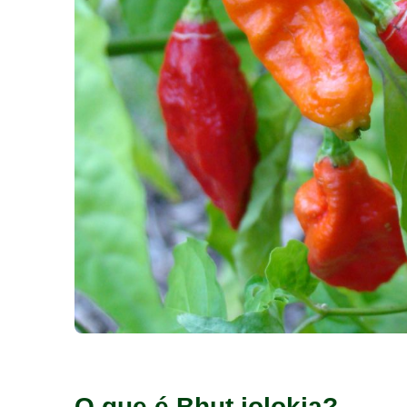
O que é Bhut jolokia?