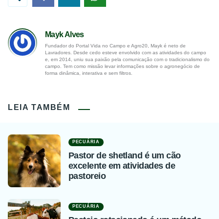
Mayk Alves
Fundador do Portal Vida no Campo e Agro20, Mayk é neto de
Lavradores. Desde cedo esteve envolvido com as atividades do campo
e, em 2014, uniu sua paixão pela comunicação com o tradicionalismo do
campo. Tem como missão levar informações sobre o agronegócio de
forma dinâmica, interativa e sem filtros.
LEIA TAMBÉM
PECUÁRIA
Pastor de shetland é um cão
excelente em atividades de
pastoreio
PECUÁRIA