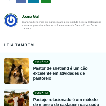
Joana Gall
Joana Gall é técnica em agropecuária pelo Instituto Federal Catarinense
e atua na pesquisa sobre as mulheres rurais de Camboriú, em Santa
Catarina.
LEIA TAMBÉM
PECUÁRIA
Pastor de shetland é um cão
excelente em atividades de
pastoreio
PECUÁRIA
Pastejo rotacionado é um método
de manejo de pastagem para gado