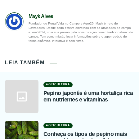
Mayk Alves
Fundador do Portal Vida no Campo e Agro20, Mayk é neto de
Lavradores. Desde cedo esteve envolvido com as atividades do campo
e, em 2014, uniu sua paixão pela comunicação com o tradicionalismo do
campo. Tem como missão levar informações sobre o agronegócio de
forma dinâmica, interativa e sem filtros.
LEIA TAMBÉM
AGRICULTURA
Pepino japonês é uma hortaliça rica
em nutrientes e vitaminas
AGRICULTURA
Conheça os tipos de pepino mais