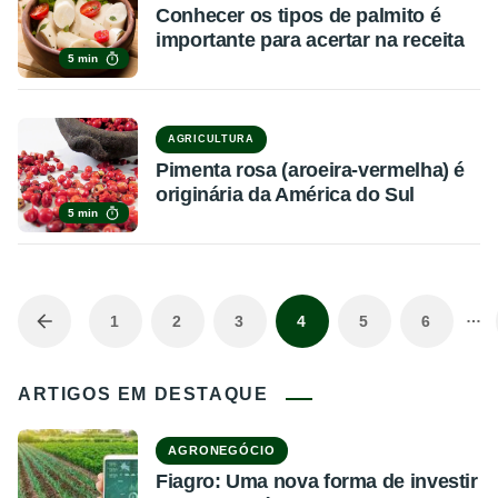
Conhecer os tipos de palmito é
importante para acertar na receita
5 min
AGRICULTURA
Pimenta rosa (aroeira-vermelha) é
originária da América do Sul
5 min
…
1
2
3
4
5
6
ARTIGOS EM DESTAQUE
AGRONEGÓCIO
Fiagro: Uma nova forma de investir