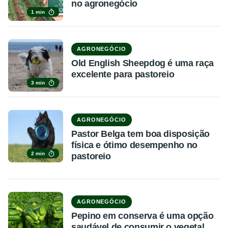
no agronegócio
1 min
AGRONEGÓCIO
Old English Sheepdog é uma raça
excelente para pastoreio
3 min
AGRONEGÓCIO
Pastor Belga tem boa disposição
física e ótimo desempenho no
2 min
pastoreio
AGRONEGÓCIO
Pepino em conserva é uma opção
saudável de consumir o vegetal