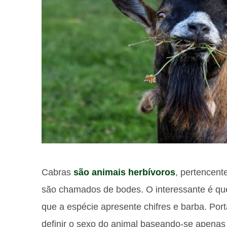
Cabras
são animais herbívoros
, pertencen
são chamados de bodes. O interessante é q
que a espécie apresente chifres e barba. Porta
definir o sexo do animal baseando-se apenas