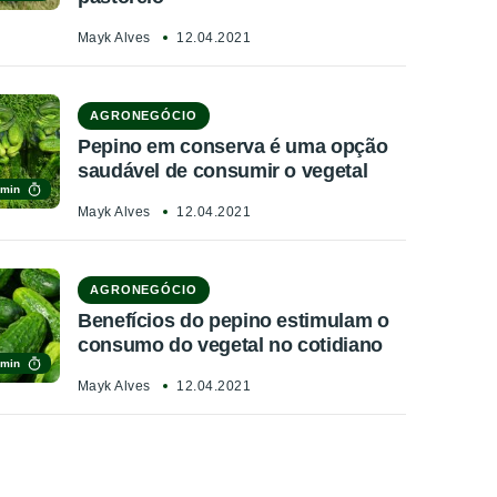
Mayk Alves
12.04.2021
AGRONEGÓCIO
Pepino em conserva é uma opção
saudável de consumir o vegetal
 min
Mayk Alves
12.04.2021
AGRONEGÓCIO
Benefícios do pepino estimulam o
consumo do vegetal no cotidiano
 min
Mayk Alves
12.04.2021