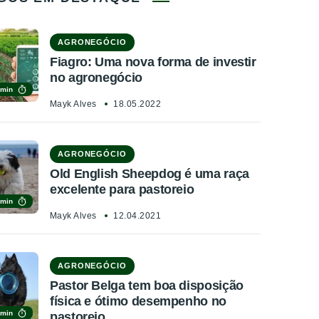
AGRONEGÓCIO
Fiagro: Uma nova forma de investir
no agronegócio
 min
Mayk Alves
18.05.2022
AGRONEGÓCIO
Old English Sheepdog é uma raça
excelente para pastoreio
 min
Mayk Alves
12.04.2021
AGRONEGÓCIO
Pastor Belga tem boa disposição
física e ótimo desempenho no
 min
pastoreio