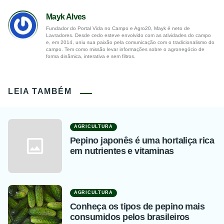
Mayk Alves
Fundador do Portal Vida no Campo e Agro20, Mayk é neto de
Lavradores. Desde cedo esteve envolvido com as atividades do campo
e, em 2014, uniu sua paixão pela comunicação com o tradicionalismo do
campo. Tem como missão levar informações sobre o agronegócio de
forma dinâmica, interativa e sem filtros.
LEIA TAMBÉM
AGRICULTURA
Pepino japonês é uma hortaliça rica
em nutrientes e vitaminas
AGRICULTURA
Conheça os tipos de pepino mais
consumidos pelos brasileiros