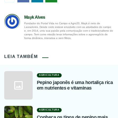
Mayk Alves
Fundador do Portal Vida no Campo e Agro20, Mayk é neto de
Lavradores. Desde cedo esteve envolvido com as atividades do campo
e, em 2014, uniu sua paixão pela comunicação com o tradicionalismo do
campo. Tem como missão levar informações sobre o agronegócio de
forma dinâmica, interativa e sem filtros.
LEIA TAMBÉM
AGRICULTURA
Pepino japonês é uma hortaliça rica
em nutrientes e vitaminas
AGRICULTURA
Conheça os tipos de pepino mais