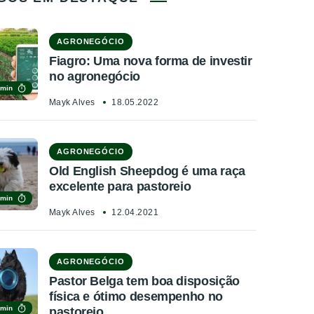
AGRONEGÓCIO
Fiagro: Uma nova forma de investir
no agronegócio
 min
Mayk Alves
18.05.2022
AGRONEGÓCIO
Old English Sheepdog é uma raça
excelente para pastoreio
 min
Mayk Alves
12.04.2021
AGRONEGÓCIO
Pastor Belga tem boa disposição
física e ótimo desempenho no
 min
pastoreio