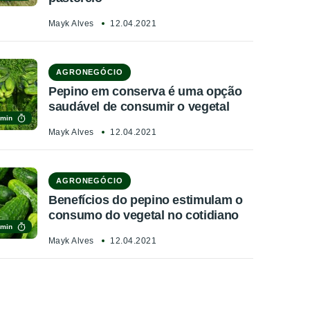
Mayk Alves
12.04.2021
AGRONEGÓCIO
Pepino em conserva é uma opção
saudável de consumir o vegetal
 min
Mayk Alves
12.04.2021
AGRONEGÓCIO
Benefícios do pepino estimulam o
consumo do vegetal no cotidiano
 min
Mayk Alves
12.04.2021