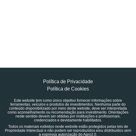
Política de Privacidade
Política de Cookies
Este website tem como único objetivo fornecer informações sobre
ferramentas, veículos e produtos de investimentos. Nenhuma parte do
conteúdo disponibilizado por meio deste website, deve ser interpretada
como aconselhamento ou recomendação para investimento. Orientações
neste sentido devem ser obtidas por instituições e profissionais,
credenciados e devidamente habilitados.
Todos os materiais exibidos neste website estão protegidos pelas leis de
Propriedade Intelectual e não podem ser reproduzidos e/ou distribuídos sem
a expressa autorização do Agro2.0.