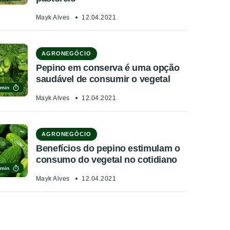
Mayk Alves
12.04.2021
AGRONEGÓCIO
Pepino em conserva é uma opção
saudável de consumir o vegetal
 min
Mayk Alves
12.04.2021
AGRONEGÓCIO
Benefícios do pepino estimulam o
consumo do vegetal no cotidiano
 min
Mayk Alves
12.04.2021