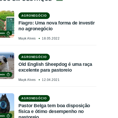
AGRONEGÓCIO
Fiagro: Uma nova forma de investir
no agronegócio
 min
Mayk Alves
18.05.2022
AGRONEGÓCIO
Old English Sheepdog é uma raça
excelente para pastoreio
 min
Mayk Alves
12.04.2021
AGRONEGÓCIO
Pastor Belga tem boa disposição
física e ótimo desempenho no
 min
pastoreio