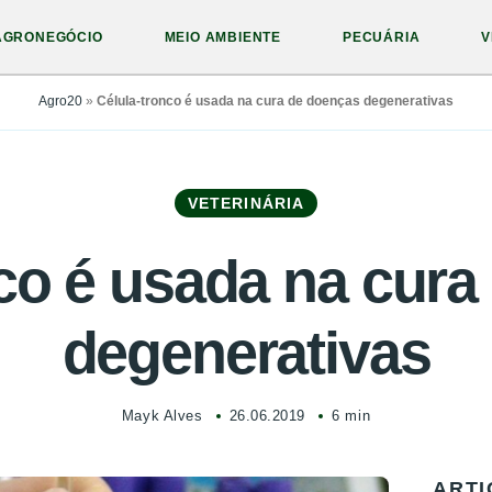
AGRONEGÓCIO
MEIO AMBIENTE
PECUÁRIA
V
Agro20
»
Célula-tronco é usada na cura de doenças degenerativas
VETERINÁRIA
co é usada na cur
degenerativas
Mayk Alves
26.06.2019
6 min
ARTI