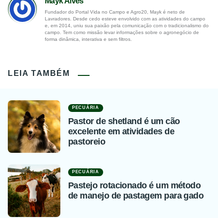
Mayk Alves
Fundador do Portal Vida no Campo e Agro20, Mayk é neto de
Lavradores. Desde cedo esteve envolvido com as atividades do campo
e, em 2014, uniu sua paixão pela comunicação com o tradicionalismo do
campo. Tem como missão levar informações sobre o agronegócio de
forma dinâmica, interativa e sem filtros.
LEIA TAMBÉM
PECUÁRIA
Pastor de shetland é um cão
excelente em atividades de
pastoreio
PECUÁRIA
Pastejo rotacionado é um método
de manejo de pastagem para gado