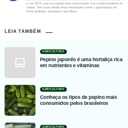
e, em 2014, uniu sua paixão pela comunicação com o tradicionalismo do
campo. Tem como missão levar informações sobre o agronegócio de
forma dinâmica, interativa e sem filtros.
LEIA TAMBÉM
AGRICULTURA
Pepino japonês é uma hortaliça rica
em nutrientes e vitaminas
AGRICULTURA
Conheça os tipos de pepino mais
consumidos pelos brasileiros
AGRICULTURA