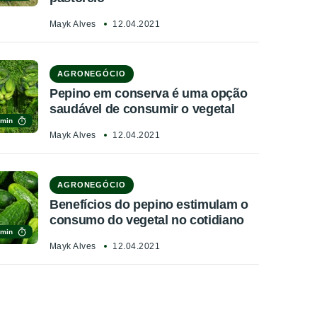
Mayk Alves
12.04.2021
AGRONEGÓCIO
Pepino em conserva é uma opção
saudável de consumir o vegetal
 min
Mayk Alves
12.04.2021
AGRONEGÓCIO
Benefícios do pepino estimulam o
consumo do vegetal no cotidiano
 min
Mayk Alves
12.04.2021