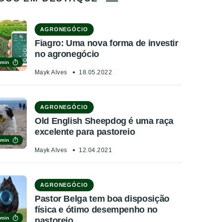
AGRONEGÓCIO
Fiagro: Uma nova forma de investir
no agronegócio
 min
Mayk Alves
18.05.2022
AGRONEGÓCIO
Old English Sheepdog é uma raça
excelente para pastoreio
 min
Mayk Alves
12.04.2021
AGRONEGÓCIO
Pastor Belga tem boa disposição
física e ótimo desempenho no
 min
pastoreio