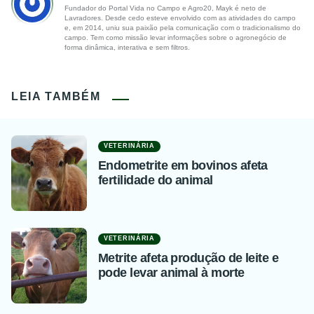
Fundador do Portal Vida no Campo e Agro20, Mayk é neto de
Lavradores. Desde cedo esteve envolvido com as atividades do campo
e, em 2014, uniu sua paixão pela comunicação com o tradicionalismo do
campo. Tem como missão levar informações sobre o agronegócio de
forma dinâmica, interativa e sem filtros.
LEIA TAMBÉM
VETERINÁRIA
Endometrite em bovinos afeta
fertilidade do animal
VETERINÁRIA
Metrite afeta produção de leite e
pode levar animal à morte