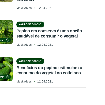
Mayk Alves
12.04.2021
AGRONEGÓCIO
Pepino em conserva é uma opção
saudável de consumir o vegetal
 min
Mayk Alves
12.04.2021
AGRONEGÓCIO
Benefícios do pepino estimulam o
consumo do vegetal no cotidiano
 min
Mayk Alves
12.04.2021