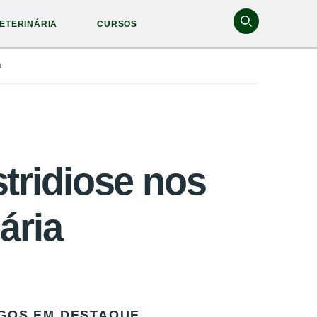
ETERINÁRIA
CURSOS
a
stridiose nos
ária
GOS EM DESTAQUE