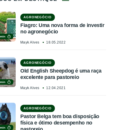
AGRONEGÓCIO
Fiagro: Uma nova forma de investir
no agronegócio
 min
Mayk Alves
18.05.2022
AGRONEGÓCIO
Old English Sheepdog é uma raça
excelente para pastoreio
 min
Mayk Alves
12.04.2021
AGRONEGÓCIO
Pastor Belga tem boa disposição
física e ótimo desempenho no
 min
pastoreio