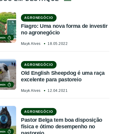
AGRONEGÓCIO
Fiagro: Uma nova forma de investir
no agronegócio
 min
Mayk Alves
18.05.2022
AGRONEGÓCIO
Old English Sheepdog é uma raça
excelente para pastoreio
 min
Mayk Alves
12.04.2021
AGRONEGÓCIO
Pastor Belga tem boa disposição
física e ótimo desempenho no
 min
pastoreio