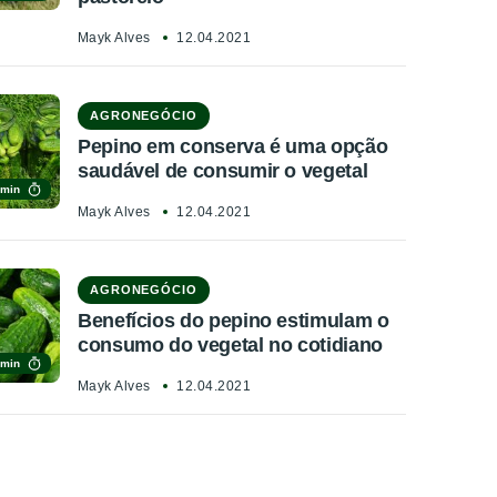
Mayk Alves
12.04.2021
AGRONEGÓCIO
Pepino em conserva é uma opção
saudável de consumir o vegetal
 min
Mayk Alves
12.04.2021
AGRONEGÓCIO
Benefícios do pepino estimulam o
consumo do vegetal no cotidiano
 min
Mayk Alves
12.04.2021