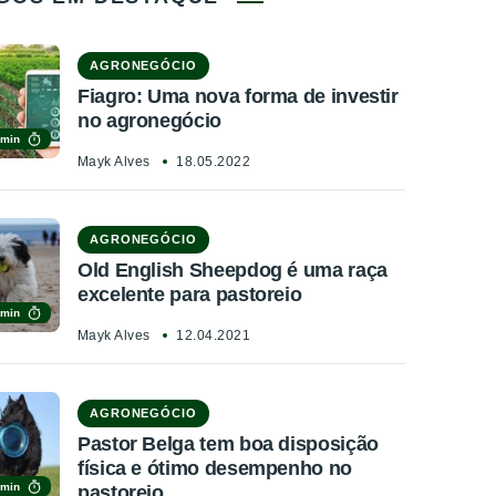
AGRONEGÓCIO
Fiagro: Uma nova forma de investir
no agronegócio
 min
Mayk Alves
18.05.2022
AGRONEGÓCIO
Old English Sheepdog é uma raça
excelente para pastoreio
 min
Mayk Alves
12.04.2021
AGRONEGÓCIO
Pastor Belga tem boa disposição
física e ótimo desempenho no
 min
pastoreio