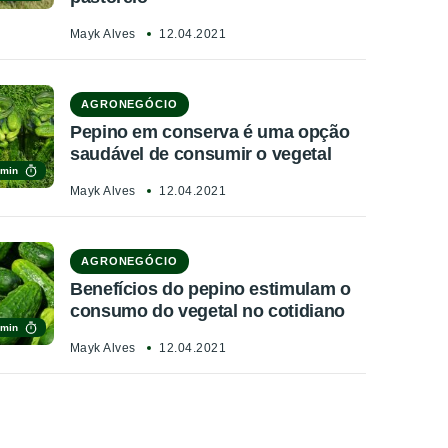
Mayk Alves
12.04.2021
AGRONEGÓCIO
Pepino em conserva é uma opção
saudável de consumir o vegetal
 min
Mayk Alves
12.04.2021
AGRONEGÓCIO
Benefícios do pepino estimulam o
consumo do vegetal no cotidiano
 min
Mayk Alves
12.04.2021