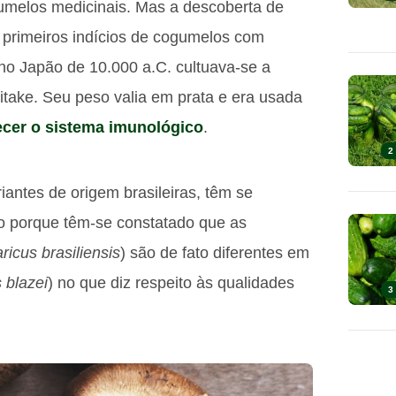
melos medicinais. Mas a descoberta de
 primeiros indícios de cogumelos com
no Japão de 10.000 a.C. cultuava-se a
take. Seu peso valia em prata e era usada
lecer o sistema imunológico
.
2
iantes de origem brasileiras, têm se
to porque têm-se constatado que as
ricus brasiliensis
) são de fato diferentes em
 blazei
) no que diz respeito às qualidades
3