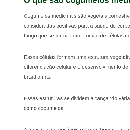
O que são cogumelos medi
Cogumelos medicinais são vegetais comestív
consideradas positivas para a saúde do cor
fungo que se forma com a união de células c
Essas células formam uma estrutura vegetativ
diferenciação celular e o desenvolvimento d
basidiomas.
Essas estruturas se dividem alcançando vária
como cogumelos.
Alguns são comestíveis e fazem bem para a s