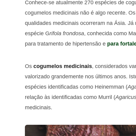
Conhece-se atualmente 270 espécies de cogu
cogumelos medicinais não é algo recente. Os
qualidades medicinais ocorreram na Ásia. Já 
espécie G
rifola frondosa
, conhecida como Mai
para tratamento de hipertensão e
para forta
Os
cogumelos medicinais
, considerados var
valorizado grandemente nos últimos anos. Is
espécies identificadas como Heinemman (
Aga
relação às identificadas como Murril (
Agaricus
medicinais.