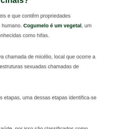
cinais?
eis e que contêm propriedades
po humano.
Cogumelo é um vegetal
, um
onhecidas como hifas.
a chamada de micélio, local que ocorre a
e estruturas sexuadas chamadas de
s etapas, uma dessas etapas identifica-se
aúde, por isso são classificados como