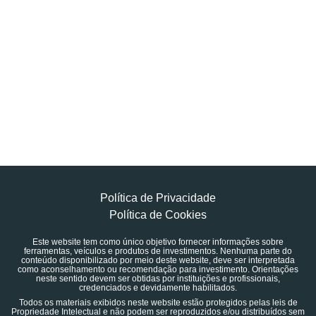
Política de Privacidade
Política de Cookies
Este website tem como único objetivo fornecer informações sobre
ferramentas, veículos e produtos de investimentos. Nenhuma parte do
conteúdo disponibilizado por meio deste website, deve ser interpretada
como aconselhamento ou recomendação para investimento. Orientações
neste sentido devem ser obtidas por instituições e profissionais,
credenciados e devidamente habilitados.
Todos os materiais exibidos neste website estão protegidos pelas leis de
Propriedade Intelectual e não podem ser reproduzidos e/ou distribuídos sem