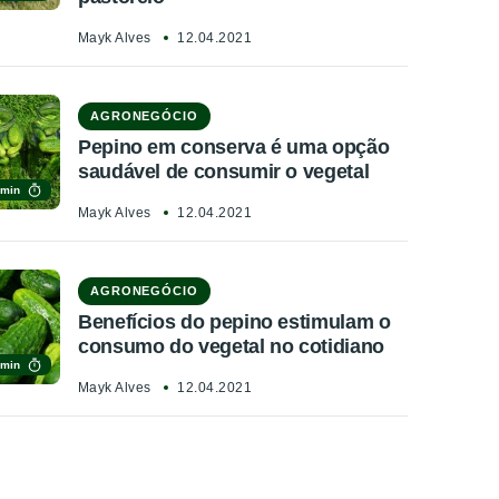
Mayk Alves
12.04.2021
AGRONEGÓCIO
Pepino em conserva é uma opção
saudável de consumir o vegetal
 min
Mayk Alves
12.04.2021
AGRONEGÓCIO
Benefícios do pepino estimulam o
consumo do vegetal no cotidiano
 min
Mayk Alves
12.04.2021