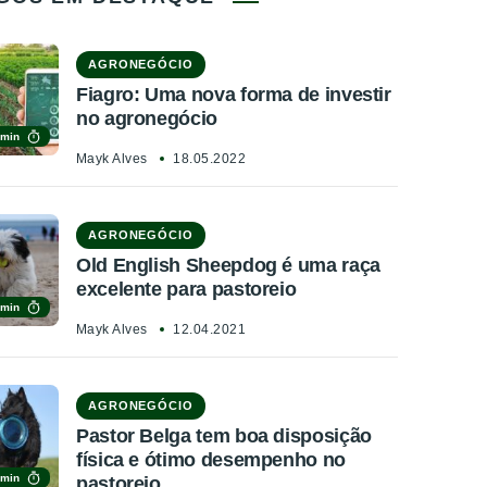
AGRONEGÓCIO
Fiagro: Uma nova forma de investir
no agronegócio
 min
Mayk Alves
18.05.2022
AGRONEGÓCIO
Old English Sheepdog é uma raça
excelente para pastoreio
 min
Mayk Alves
12.04.2021
AGRONEGÓCIO
Pastor Belga tem boa disposição
física e ótimo desempenho no
 min
pastoreio