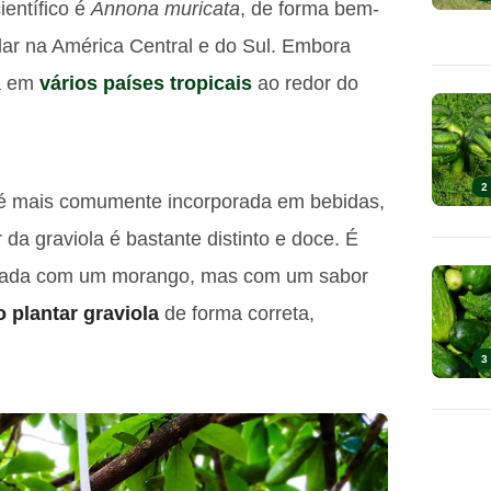
ientífico é
Annona muricata
, de forma bem-
ular na América Central e do Sul. Embora
da em
vários países tropicais
ao redor do
2
 é mais comumente incorporada em bebidas,
 da graviola é bastante distinto e doce. É
zada com um morango, mas com um sabor
 plantar graviola
de forma correta,
3