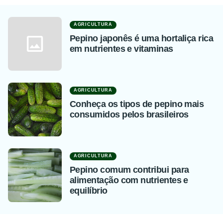
AGRICULTURA
Pepino japonês é uma hortaliça rica
em nutrientes e vitaminas
AGRICULTURA
Conheça os tipos de pepino mais
consumidos pelos brasileiros
AGRICULTURA
Pepino comum contribui para
alimentação com nutrientes e
equilíbrio