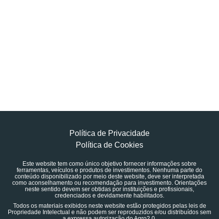
Política de Privacidade
Política de Cookies
Este website tem como único objetivo fornecer informações sobre
ferramentas, veículos e produtos de investimentos. Nenhuma parte do
conteúdo disponibilizado por meio deste website, deve ser interpretada
como aconselhamento ou recomendação para investimento. Orientações
neste sentido devem ser obtidas por instituições e profissionais,
credenciados e devidamente habilitados.
Todos os materiais exibidos neste website estão protegidos pelas leis de
Propriedade Intelectual e não podem ser reproduzidos e/ou distribuídos sem
a expressa autorização do Agro2.0.