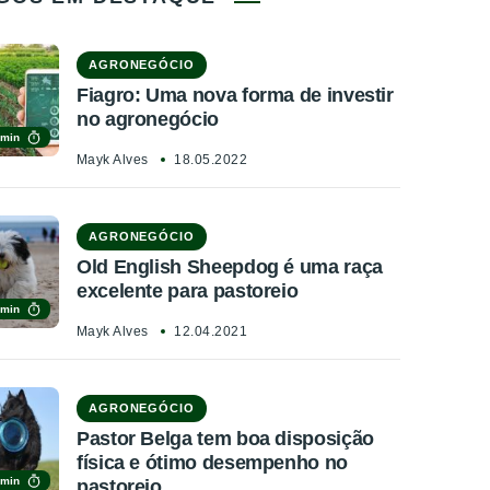
AGRONEGÓCIO
Fiagro: Uma nova forma de investir
no agronegócio
 min
Mayk Alves
18.05.2022
AGRONEGÓCIO
Old English Sheepdog é uma raça
excelente para pastoreio
 min
Mayk Alves
12.04.2021
AGRONEGÓCIO
Pastor Belga tem boa disposição
física e ótimo desempenho no
 min
pastoreio