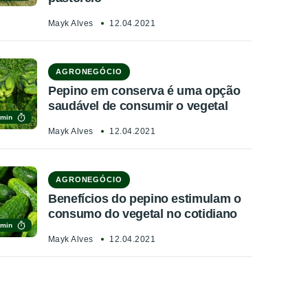
Mayk Alves
12.04.2021
AGRONEGÓCIO
Pepino em conserva é uma opção
saudável de consumir o vegetal
 min
Mayk Alves
12.04.2021
AGRONEGÓCIO
Benefícios do pepino estimulam o
consumo do vegetal no cotidiano
 min
Mayk Alves
12.04.2021