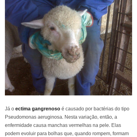
Já o
ectima gangrenoso
é causado por bactérias do tipo
Pseudomonas aeruginosa. Nesta variação, então, a
enfermidade causa manchas vermelhas na pele. Elas
podem evoluir para bolhas que, quando rompem, formam