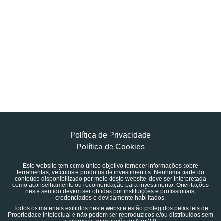
Política de Privacidade
Política de Cookies
Este website tem como único objetivo fornecer informações sobre
ferramentas, veículos e produtos de investimentos. Nenhuma parte do
conteúdo disponibilizado por meio deste website, deve ser interpretada
como aconselhamento ou recomendação para investimento. Orientações
neste sentido devem ser obtidas por instituições e profissionais,
credenciados e devidamente habilitados.
Todos os materiais exibidos neste website estão protegidos pelas leis de
Propriedade Intelectual e não podem ser reproduzidos e/ou distribuídos sem