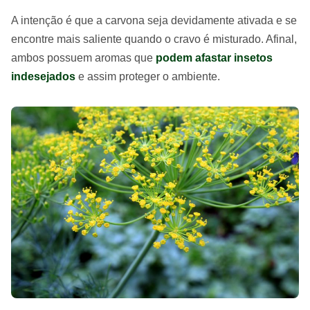
A intenção é que a carvona seja devidamente ativada e se
encontre mais saliente quando o cravo é misturado. Afinal,
ambos possuem aromas que
podem afastar insetos
indesejados
e assim proteger o ambiente.