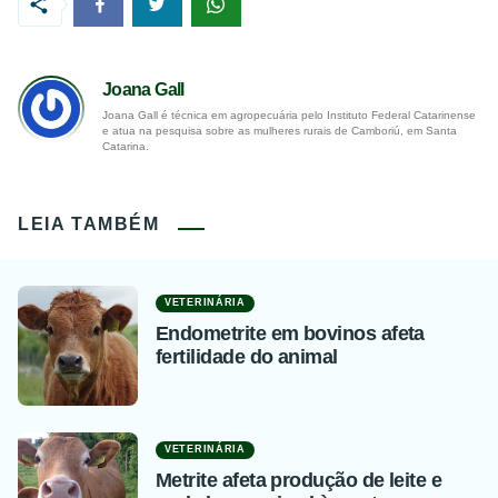
Joana Gall
Joana Gall é técnica em agropecuária pelo Instituto Federal Catarinense
e atua na pesquisa sobre as mulheres rurais de Camboriú, em Santa
Catarina.
LEIA TAMBÉM
VETERINÁRIA
Endometrite em bovinos afeta
fertilidade do animal
VETERINÁRIA
Metrite afeta produção de leite e