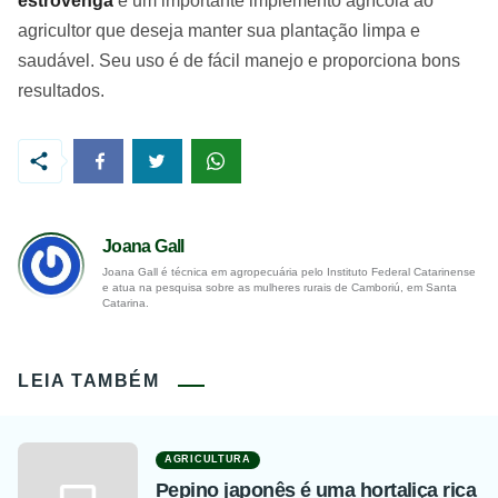
estrovenga
é um importante implemento agrícola ao
agricultor que deseja manter sua plantação limpa e
saudável. Seu uso é de fácil manejo e proporciona bons
resultados.
Joana Gall
Joana Gall é técnica em agropecuária pelo Instituto Federal Catarinense
e atua na pesquisa sobre as mulheres rurais de Camboriú, em Santa
Catarina.
LEIA TAMBÉM
AGRICULTURA
Pepino japonês é uma hortaliça rica