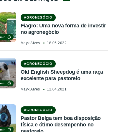
AGRONEGÓCIO
Fiagro: Uma nova forma de investir
no agronegócio
 min
Mayk Alves
18.05.2022
AGRONEGÓCIO
Old English Sheepdog é uma raça
excelente para pastoreio
 min
Mayk Alves
12.04.2021
AGRONEGÓCIO
Pastor Belga tem boa disposição
física e ótimo desempenho no
 min
pastoreio