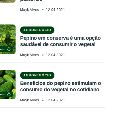
Mayk Alves
12.04.2021
AGRONEGÓCIO
Pepino em conserva é uma opção
saudável de consumir o vegetal
 min
Mayk Alves
12.04.2021
AGRONEGÓCIO
Benefícios do pepino estimulam o
consumo do vegetal no cotidiano
 min
Mayk Alves
12.04.2021