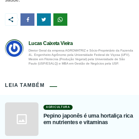
Lucas Caixeta Vieira
Diretor Geral da empresa AGROMATRIZ e Sócio-Proprietário da Fazenda
4L. Engenheiro Agrônomo pela Universidade Federal de Viçosa (UFV),
Mestre em Fitotecnia (Produção Vegetal) pela Universidade de São
Paulo (USP/ESALQ) e MBA em Gestão de Negócios pela USP.
LEIA TAMBÉM
AGRICULTURA
Pepino japonês é uma hortaliça rica
em nutrientes e vitaminas