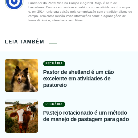
Fundador do Portal Vida no Campo e Agro20, Mayk é neto de
Lavradores. Desde cedo esteve envolvido com as atividades do campo
e, em 2014, uniu sua paixão pela comunicação com o tradicionalismo do
campo. Tem como missão levar informações sobre o agronegócio de
forma dinâmica, interativa e sem filtros.
LEIA TAMBÉM
PECUÁRIA
Pastor de shetland é um cão
excelente em atividades de
pastoreio
PECUÁRIA
Pastejo rotacionado é um método
de manejo de pastagem para gado