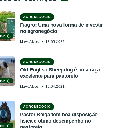
AGRONEGÓCIO
Fiagro: Uma nova forma de investir
no agronegócio
 min
Mayk Alves
18.05.2022
AGRONEGÓCIO
Old English Sheepdog é uma raça
excelente para pastoreio
 min
Mayk Alves
12.04.2021
AGRONEGÓCIO
Pastor Belga tem boa disposição
física e ótimo desempenho no
 min
pastoreio