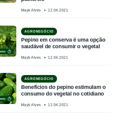
Mayk Alves
12.04.2021
AGRONEGÓCIO
Pepino em conserva é uma opção
saudável de consumir o vegetal
 min
Mayk Alves
12.04.2021
AGRONEGÓCIO
Benefícios do pepino estimulam o
consumo do vegetal no cotidiano
 min
Mayk Alves
12.04.2021