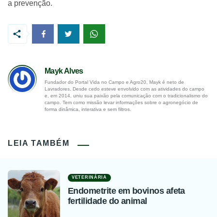
a prevenção.
Mayk Alves
Fundador do Portal Vida no Campo e Agro20, Mayk é neto de
Lavradores. Desde cedo esteve envolvido com as atividades do campo
e, em 2014, uniu sua paixão pela comunicação com o tradicionalismo do
campo. Tem como missão levar informações sobre o agronegócio de
forma dinâmica, interativa e sem filtros.
LEIA TAMBÉM
VETERINÁRIA
Endometrite em bovinos afeta
fertilidade do animal