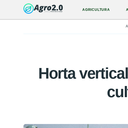
AGRICULTURA
A
Horta vertica
cu