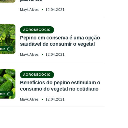
Mayk Alves
12.04.2021
AGRONEGÓCIO
Pepino em conserva é uma opção
saudável de consumir o vegetal
 min
Mayk Alves
12.04.2021
AGRONEGÓCIO
Benefícios do pepino estimulam o
consumo do vegetal no cotidiano
 min
Mayk Alves
12.04.2021