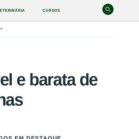
ETERINÁRIA
CURSOS
as
el e barata de
nas
GOS EM DESTAQUE