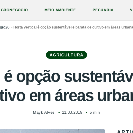
AGRONEGÓCIO
MEIO AMBIENTE
PECUÁRIA
V
gro20
»
Horta vertical é opção sustentável e barata de cultivo em áreas urban
AGRICULTURA
l é opção sustentáv
ltivo em áreas urba
Mayk Alves
11.03.2019
5 min
ARTI