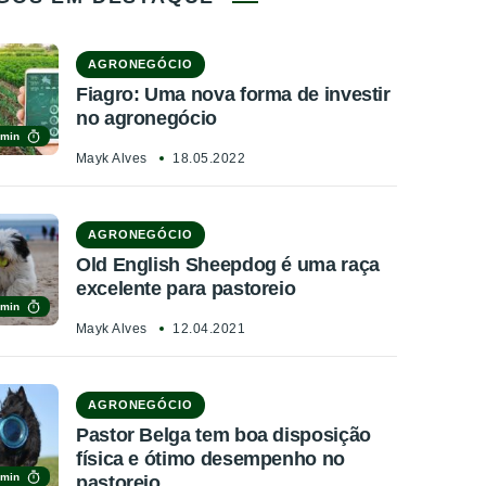
AGRONEGÓCIO
Fiagro: Uma nova forma de investir
no agronegócio
 min
Mayk Alves
18.05.2022
AGRONEGÓCIO
Old English Sheepdog é uma raça
excelente para pastoreio
 min
Mayk Alves
12.04.2021
AGRONEGÓCIO
Pastor Belga tem boa disposição
física e ótimo desempenho no
 min
pastoreio