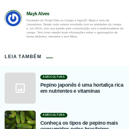
Mayk Alves
Fundador do Portal Vida no Campo e Agro20, Mayk é neto de
Lavradores. Desde cedo esteve envolvido com as atividades do campo
e, em 2014, uniu sua paixão pela comunicação com o tradicionalismo do
campo. Tem como missão levar informações sobre o agronegócio de
forma dinâmica, interativa e sem filtros.
LEIA TAMBÉM
AGRICULTURA
Pepino japonês é uma hortaliça rica
em nutrientes e vitaminas
AGRICULTURA
Conheça os tipos de pepino mais