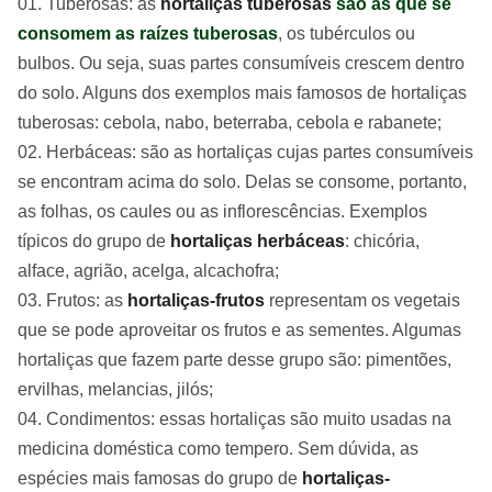
Tuberosas: as
hortaliças tuberosas
são as que se
consomem as raízes tuberosas
, os tubérculos ou
bulbos. Ou seja, suas partes consumíveis crescem dentro
do solo. Alguns dos exemplos mais famosos de hortaliças
tuberosas: cebola, nabo, beterraba, cebola e rabanete;
Herbáceas: são as hortaliças cujas partes consumíveis
se encontram acima do solo. Delas se consome, portanto,
as folhas, os caules ou as inflorescências. Exemplos
típicos do grupo de
hortaliças herbáceas
: chicória,
alface, agrião, acelga, alcachofra;
Frutos: as
hortaliças-frutos
representam os vegetais
que se pode aproveitar os frutos e as sementes. Algumas
hortaliças que fazem parte desse grupo são: pimentões,
ervilhas, melancias, jilós;
Condimentos: essas hortaliças são muito usadas na
medicina doméstica como tempero. Sem dúvida, as
espécies mais famosas do grupo de
hortaliças-