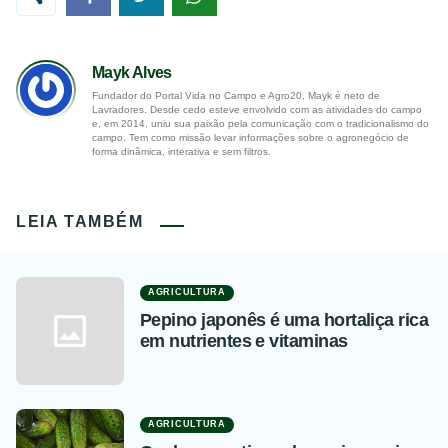
Mayk Alves
Fundador do Portal Vida no Campo e Agro20, Mayk é neto de
Lavradores. Desde cedo esteve envolvido com as atividades do campo
e, em 2014, uniu sua paixão pela comunicação com o tradicionalismo do
campo. Tem como missão levar informações sobre o agronegócio de
forma dinâmica, interativa e sem filtros.
LEIA TAMBÉM
AGRICULTURA
Pepino japonês é uma hortaliça rica
em nutrientes e vitaminas
AGRICULTURA