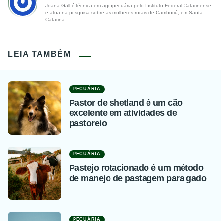
Joana Gall é técnica em agropecuária pelo Instituto Federal Catarinense
e atua na pesquisa sobre as mulheres rurais de Camboriú, em Santa
Catarina.
LEIA TAMBÉM
PECUÁRIA
Pastor de shetland é um cão
excelente em atividades de
pastoreio
PECUÁRIA
Pastejo rotacionado é um método
de manejo de pastagem para gado
PECUÁRIA